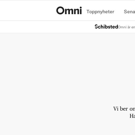
Toppnyheter
Sena
Hem
Omni är en
Vi ber o
Ha