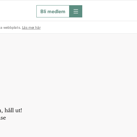
Bli medlem
meny
na webbplats.
Läs mer här
 håll ut!
.se