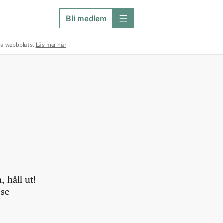
Bli medlem
meny
na webbplats.
Läs mer här
 håll ut!
.se