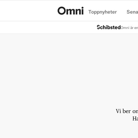
Toppnyheter
Sena
Hem
Omni är en
Vi ber o
Ha