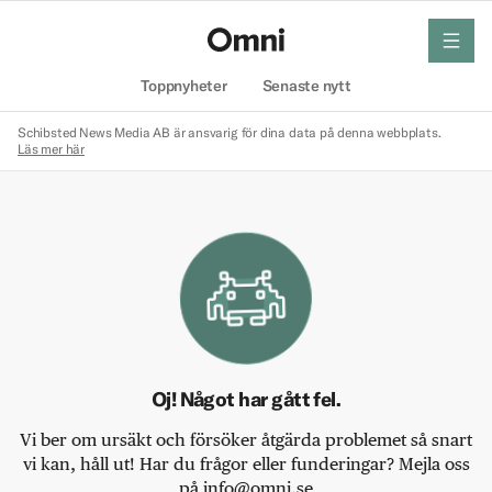
meny
Hem
Toppnyheter
Senaste nytt
Schibsted News Media AB är ansvarig för dina data på denna webbplats.
Läs mer här
Oj! Något har gått fel.
Vi ber om ursäkt och försöker åtgärda problemet så snart
vi kan, håll ut! Har du frågor eller funderingar? Mejla oss
på info@omni.se