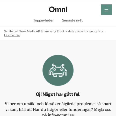
meny
Hem
Toppnyheter
Senaste nytt
Schibsted News Media AB är ansvarig för dina data på denna webbplats.
Läs mer här
Oj! Något har gått fel.
Vi ber om ursäkt och försöker åtgärda problemet så snart
vi kan, håll ut! Har du frågor eller funderingar? Mejla oss
på info@omni.se