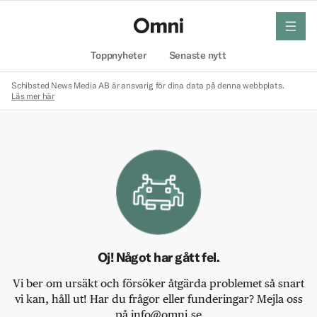
meny
Hem
Toppnyheter
Senaste nytt
Schibsted News Media AB är ansvarig för dina data på denna webbplats.
Läs mer här
Oj! Något har gått fel.
Vi ber om ursäkt och försöker åtgärda problemet så snart
vi kan, håll ut! Har du frågor eller funderingar? Mejla oss
på info@omni.se