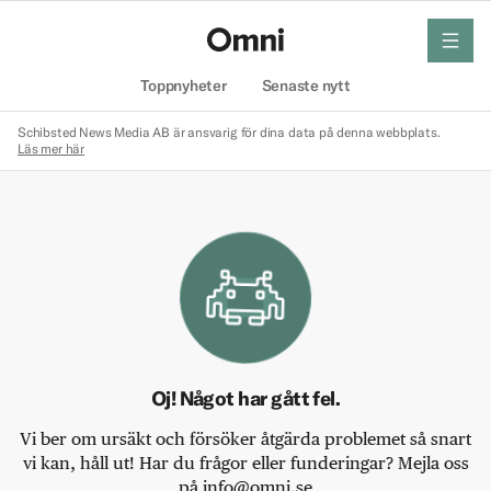
meny
Hem
Toppnyheter
Senaste nytt
Schibsted News Media AB är ansvarig för dina data på denna webbplats.
Läs mer här
Oj! Något har gått fel.
Vi ber om ursäkt och försöker åtgärda problemet så snart
vi kan, håll ut! Har du frågor eller funderingar? Mejla oss
på info@omni.se