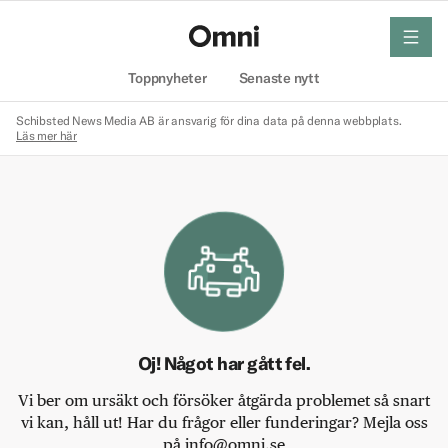
meny
Hem
Toppnyheter
Senaste nytt
Schibsted News Media AB är ansvarig för dina data på denna webbplats.
Läs mer här
Oj! Något har gått fel.
Vi ber om ursäkt och försöker åtgärda problemet så snart
vi kan, håll ut! Har du frågor eller funderingar? Mejla oss
på info@omni.se