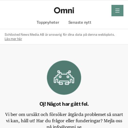
meny
Hem
Toppnyheter
Senaste nytt
Schibsted News Media AB är ansvarig för dina data på denna webbplats.
Läs mer här
Oj! Något har gått fel.
Vi ber om ursäkt och försöker åtgärda problemet så snart
vi kan, håll ut! Har du frågor eller funderingar? Mejla oss
på info@omni.se