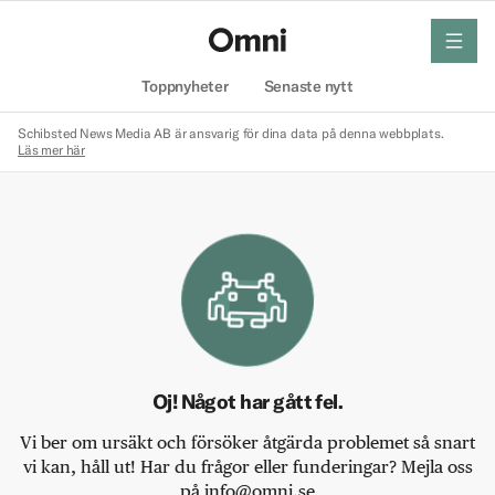
meny
Hem
Toppnyheter
Senaste nytt
Schibsted News Media AB är ansvarig för dina data på denna webbplats.
Läs mer här
Oj! Något har gått fel.
Vi ber om ursäkt och försöker åtgärda problemet så snart
vi kan, håll ut! Har du frågor eller funderingar? Mejla oss
på info@omni.se