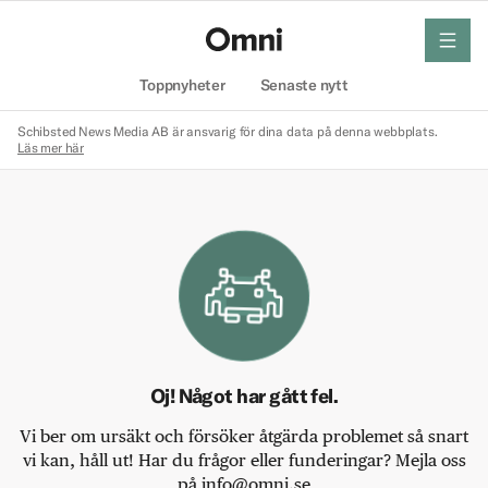
meny
Hem
Toppnyheter
Senaste nytt
Schibsted News Media AB är ansvarig för dina data på denna webbplats.
Läs mer här
Oj! Något har gått fel.
Vi ber om ursäkt och försöker åtgärda problemet så snart
vi kan, håll ut! Har du frågor eller funderingar? Mejla oss
på info@omni.se