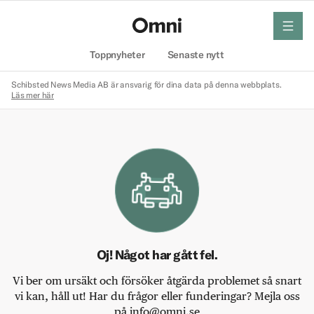
meny
Hem
Toppnyheter
Senaste nytt
Schibsted News Media AB är ansvarig för dina data på denna webbplats.
Läs mer här
Oj! Något har gått fel.
Vi ber om ursäkt och försöker åtgärda problemet så snart
vi kan, håll ut! Har du frågor eller funderingar? Mejla oss
på info@omni.se