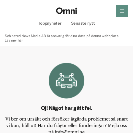
meny
Hem
Toppnyheter
Senaste nytt
Schibsted News Media AB är ansvarig för dina data på denna webbplats.
Läs mer här
Oj! Något har gått fel.
Vi ber om ursäkt och försöker åtgärda problemet så snart
vi kan, håll ut! Har du frågor eller funderingar? Mejla oss
på info@omni.se