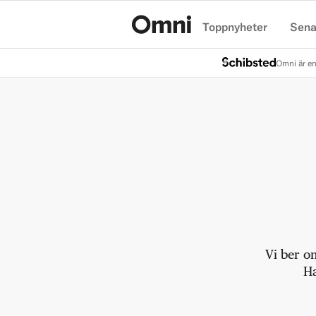
Toppnyheter
Sena
Hem
Omni är en
Vi ber o
Ha