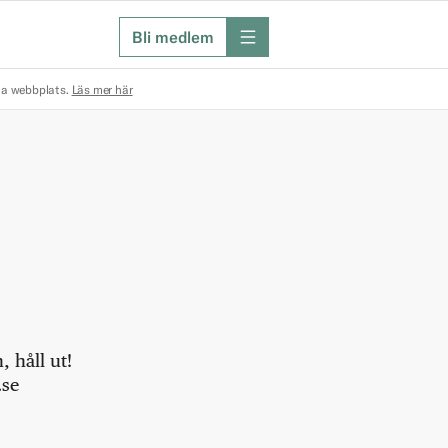
Bli medlem
meny
na webbplats.
Läs mer här
 håll ut!
.se