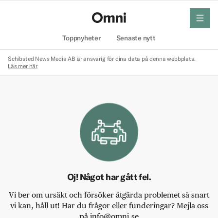
meny
Hem
Toppnyheter
Senaste nytt
Schibsted News Media AB är ansvarig för dina data på denna webbplats.
Läs mer här
Oj! Något har gått fel.
Vi ber om ursäkt och försöker åtgärda problemet så snart
vi kan, håll ut! Har du frågor eller funderingar? Mejla oss
på info@omni.se