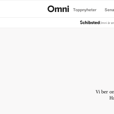
Toppnyheter
Sena
Hem
Omni är en
Vi ber o
Ha