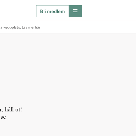
Bli medlem
meny
na webbplats.
Läs mer här
 håll ut!
.se