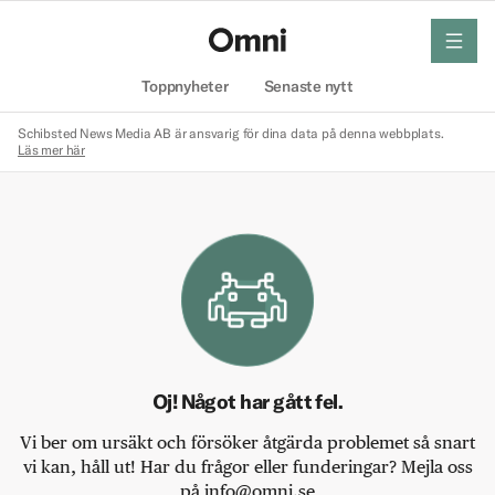
meny
Hem
Toppnyheter
Senaste nytt
Schibsted News Media AB är ansvarig för dina data på denna webbplats.
Läs mer här
Oj! Något har gått fel.
Vi ber om ursäkt och försöker åtgärda problemet så snart
vi kan, håll ut! Har du frågor eller funderingar? Mejla oss
på info@omni.se