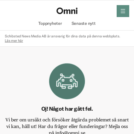
meny
Hem
Toppnyheter
Senaste nytt
Schibsted News Media AB är ansvarig för dina data på denna webbplats.
Läs mer här
Oj! Något har gått fel.
Vi ber om ursäkt och försöker åtgärda problemet så snart
vi kan, håll ut! Har du frågor eller funderingar? Mejla oss
på info@omni.se