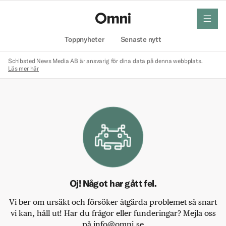
meny
Hem
Toppnyheter
Senaste nytt
Schibsted News Media AB är ansvarig för dina data på denna webbplats.
Läs mer här
Oj! Något har gått fel.
Vi ber om ursäkt och försöker åtgärda problemet så snart
vi kan, håll ut! Har du frågor eller funderingar? Mejla oss
på info@omni.se