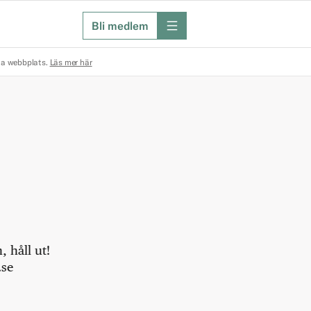
Bli medlem
meny
na webbplats.
Läs mer här
 håll ut!
.se