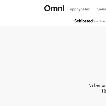
Toppnyheter
Sena
Hem
Omni är en
Vi ber o
Ha