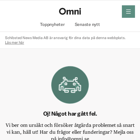
meny
Hem
Toppnyheter
Senaste nytt
Schibsted News Media AB är ansvarig för dina data på denna webbplats.
Läs mer här
Oj! Något har gått fel.
Vi ber om ursäkt och försöker åtgärda problemet så snart
vi kan, håll ut! Har du frågor eller funderingar? Mejla oss
på info@omni.se