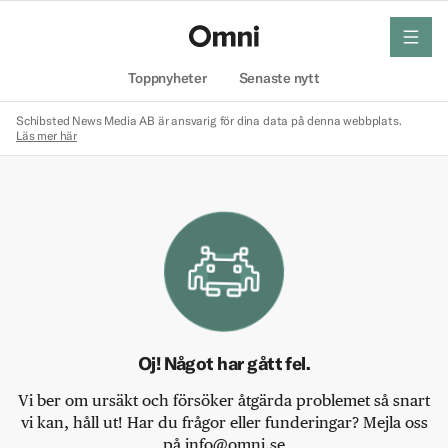
meny
Hem
Toppnyheter
Senaste nytt
Schibsted News Media AB är ansvarig för dina data på denna webbplats.
Läs mer här
Oj! Något har gått fel.
Vi ber om ursäkt och försöker åtgärda problemet så snart
vi kan, håll ut! Har du frågor eller funderingar? Mejla oss
på info@omni.se