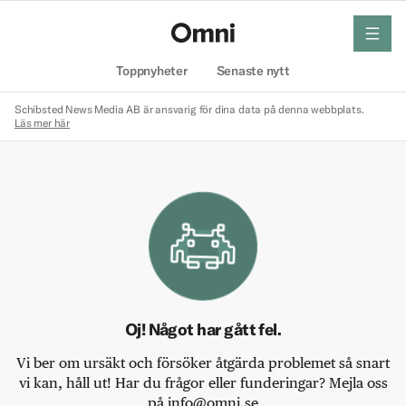
meny
Hem
Toppnyheter
Senaste nytt
Schibsted News Media AB är ansvarig för dina data på denna webbplats.
Läs mer här
Oj! Något har gått fel.
Vi ber om ursäkt och försöker åtgärda problemet så snart
vi kan, håll ut! Har du frågor eller funderingar? Mejla oss
på info@omni.se