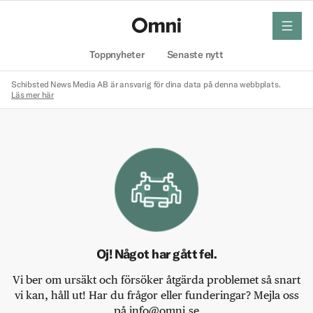
meny
Hem
Toppnyheter
Senaste nytt
Schibsted News Media AB är ansvarig för dina data på denna webbplats.
Läs mer här
Oj! Något har gått fel.
Vi ber om ursäkt och försöker åtgärda problemet så snart
vi kan, håll ut! Har du frågor eller funderingar? Mejla oss
på info@omni.se