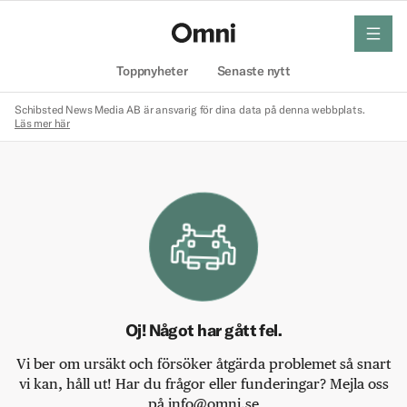
meny
Hem
Toppnyheter
Senaste nytt
Schibsted News Media AB är ansvarig för dina data på denna webbplats.
Läs mer här
Oj! Något har gått fel.
Vi ber om ursäkt och försöker åtgärda problemet så snart
vi kan, håll ut! Har du frågor eller funderingar? Mejla oss
på info@omni.se