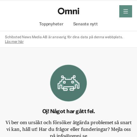
meny
Hem
Toppnyheter
Senaste nytt
Schibsted News Media AB är ansvarig för dina data på denna webbplats.
Läs mer här
Oj! Något har gått fel.
Vi ber om ursäkt och försöker åtgärda problemet så snart
vi kan, håll ut! Har du frågor eller funderingar? Mejla oss
på info@omni.se