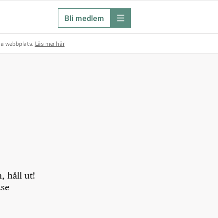
Bli medlem
meny
na webbplats.
Läs mer här
 håll ut!
.se