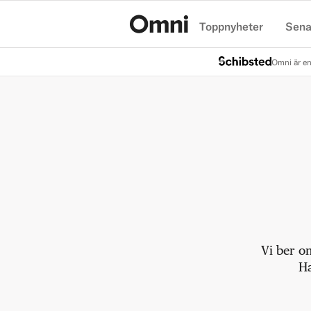
Toppnyheter
Sena
Hem
Omni är en
Vi ber o
Ha