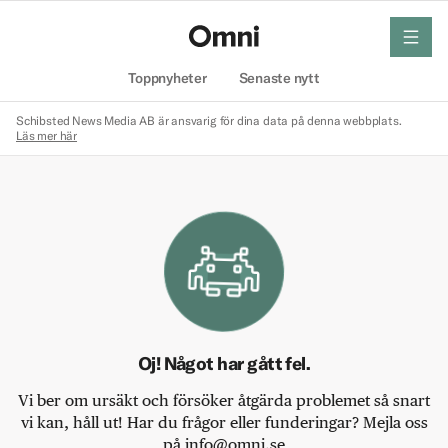
meny
Hem
Toppnyheter
Senaste nytt
Schibsted News Media AB är ansvarig för dina data på denna webbplats.
Läs mer här
Oj! Något har gått fel.
Vi ber om ursäkt och försöker åtgärda problemet så snart
vi kan, håll ut! Har du frågor eller funderingar? Mejla oss
på info@omni.se