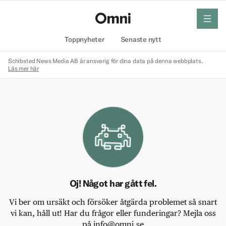
meny
Hem
Toppnyheter
Senaste nytt
Schibsted News Media AB är ansvarig för dina data på denna webbplats.
Läs mer här
Oj! Något har gått fel.
Vi ber om ursäkt och försöker åtgärda problemet så snart
vi kan, håll ut! Har du frågor eller funderingar? Mejla oss
på info@omni.se