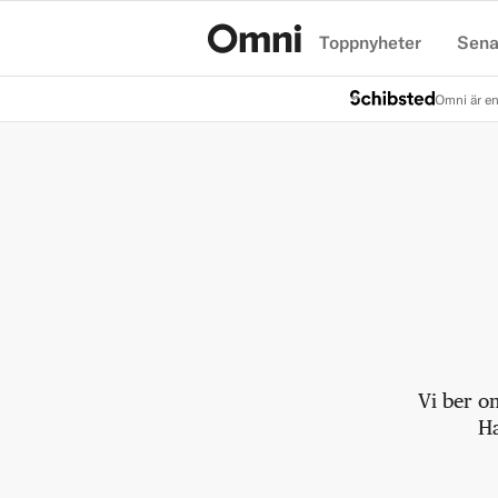
Toppnyheter
Sena
Hem
Omni är en
Vi ber o
Ha