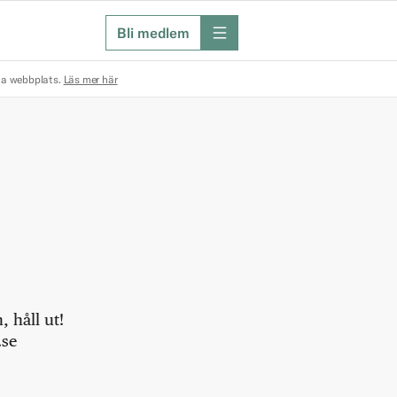
Bli medlem
meny
na webbplats.
Läs mer här
 håll ut!
.se