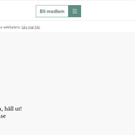
Bli medlem
meny
na webbplats.
Läs mer här
 håll ut!
.se