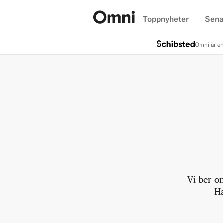
Toppnyheter
Sena
Hem
Omni är en
Vi ber o
Ha