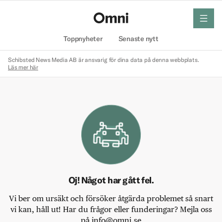
meny
Hem
Toppnyheter
Senaste nytt
Schibsted News Media AB är ansvarig för dina data på denna webbplats.
Läs mer här
Oj! Något har gått fel.
Vi ber om ursäkt och försöker åtgärda problemet så snart
vi kan, håll ut! Har du frågor eller funderingar? Mejla oss
på info@omni.se