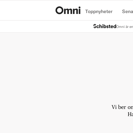
Toppnyheter
Sena
Hem
Omni är en
Vi ber o
Ha