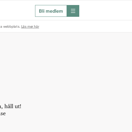
Bli medlem
meny
na webbplats.
Läs mer här
 håll ut!
.se