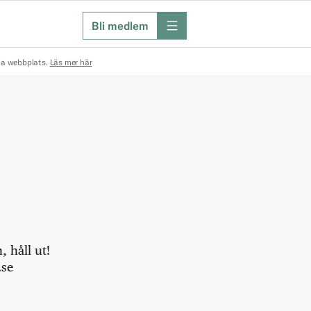
Bli medlem
meny
na webbplats.
Läs mer här
 håll ut!
.se