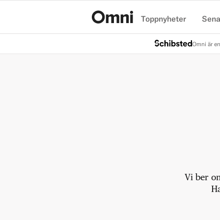
Toppnyheter
Sena
Hem
Omni är en
Vi ber o
Ha