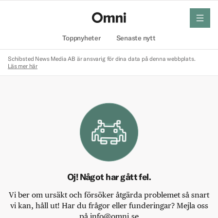
meny
Hem
Toppnyheter
Senaste nytt
Schibsted News Media AB är ansvarig för dina data på denna webbplats.
Läs mer här
Oj! Något har gått fel.
Vi ber om ursäkt och försöker åtgärda problemet så snart
vi kan, håll ut! Har du frågor eller funderingar? Mejla oss
på info@omni.se