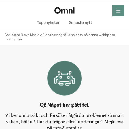
meny
Hem
Toppnyheter
Senaste nytt
Schibsted News Media AB är ansvarig för dina data på denna webbplats.
Läs mer här
Oj! Något har gått fel.
Vi ber om ursäkt och försöker åtgärda problemet så snart
vi kan, håll ut! Har du frågor eller funderingar? Mejla oss
på info@omni.se