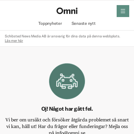
meny
Hem
Toppnyheter
Senaste nytt
Schibsted News Media AB är ansvarig för dina data på denna webbplats.
Läs mer här
Oj! Något har gått fel.
Vi ber om ursäkt och försöker åtgärda problemet så snart
vi kan, håll ut! Har du frågor eller funderingar? Mejla oss
på info@omni.se