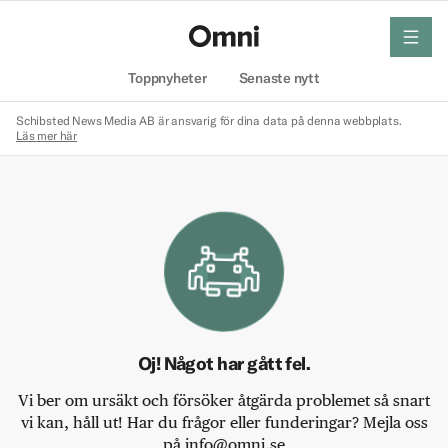
meny
Hem
Toppnyheter
Senaste nytt
Schibsted News Media AB är ansvarig för dina data på denna webbplats.
Läs mer här
Oj! Något har gått fel.
Vi ber om ursäkt och försöker åtgärda problemet så snart
vi kan, håll ut! Har du frågor eller funderingar? Mejla oss
på info@omni.se