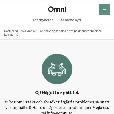
meny
Hem
Toppnyheter
Senaste nytt
Schibsted News Media AB är ansvarig för dina data på denna webbplats.
Läs mer här
Oj! Något har gått fel.
Vi ber om ursäkt och försöker åtgärda problemet så snart
vi kan, håll ut! Har du frågor eller funderingar? Mejla oss
på info@omni.se