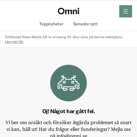
meny
Hem
Toppnyheter
Senaste nytt
Schibsted News Media AB är ansvarig för dina data på denna webbplats.
Läs mer här
Oj! Något har gått fel.
Vi ber om ursäkt och försöker åtgärda problemet så snart
vi kan, håll ut! Har du frågor eller funderingar? Mejla oss
på info@omni.se