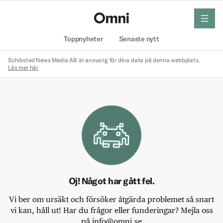
meny
Hem
Toppnyheter
Senaste nytt
Schibsted News Media AB är ansvarig för dina data på denna webbplats.
Läs mer här
Oj! Något har gått fel.
Vi ber om ursäkt och försöker åtgärda problemet så snart
vi kan, håll ut! Har du frågor eller funderingar? Mejla oss
på info@omni.se