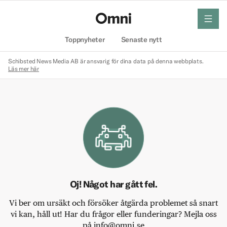
meny
Hem
Toppnyheter
Senaste nytt
Schibsted News Media AB är ansvarig för dina data på denna webbplats.
Läs mer här
Oj! Något har gått fel.
Vi ber om ursäkt och försöker åtgärda problemet så snart
vi kan, håll ut! Har du frågor eller funderingar? Mejla oss
på info@omni.se