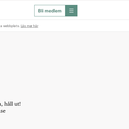
Bli medlem
meny
na webbplats.
Läs mer här
 håll ut!
.se