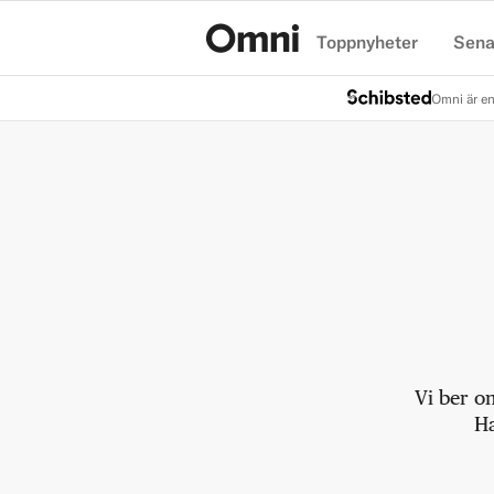
Toppnyheter
Sena
Hem
Omni är en
Vi ber o
Ha