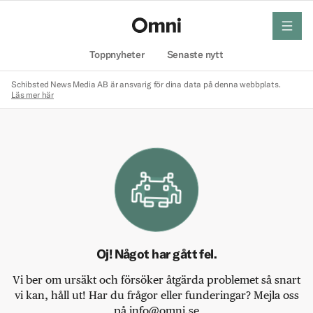
meny
Hem
Toppnyheter
Senaste nytt
Schibsted News Media AB är ansvarig för dina data på denna webbplats.
Läs mer här
Oj! Något har gått fel.
Vi ber om ursäkt och försöker åtgärda problemet så snart
vi kan, håll ut! Har du frågor eller funderingar? Mejla oss
på info@omni.se