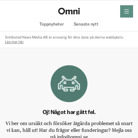
meny
Hem
Toppnyheter
Senaste nytt
Schibsted News Media AB är ansvarig för dina data på denna webbplats.
Läs mer här
Oj! Något har gått fel.
Vi ber om ursäkt och försöker åtgärda problemet så snart
vi kan, håll ut! Har du frågor eller funderingar? Mejla oss
på info@omni.se