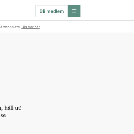
Bli medlem
meny
na webbplats.
Läs mer här
 håll ut!
.se