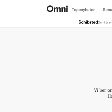
Toppnyheter
Sena
Hem
Omni är en
Vi ber o
Ha