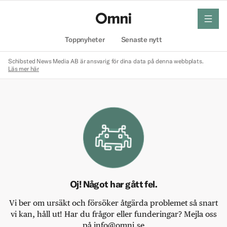
meny
Hem
Toppnyheter
Senaste nytt
Schibsted News Media AB är ansvarig för dina data på denna webbplats.
Läs mer här
Oj! Något har gått fel.
Vi ber om ursäkt och försöker åtgärda problemet så snart
vi kan, håll ut! Har du frågor eller funderingar? Mejla oss
på info@omni.se