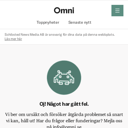
meny
Hem
Toppnyheter
Senaste nytt
Schibsted News Media AB är ansvarig för dina data på denna webbplats.
Läs mer här
Oj! Något har gått fel.
Vi ber om ursäkt och försöker åtgärda problemet så snart
vi kan, håll ut! Har du frågor eller funderingar? Mejla oss
på info@omni.se