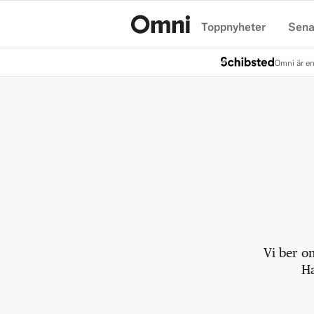
Toppnyheter
Sena
Hem
Omni är en
Vi ber o
Ha