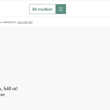
Bli medlem
meny
na webbplats.
Läs mer här
 håll ut!
.se