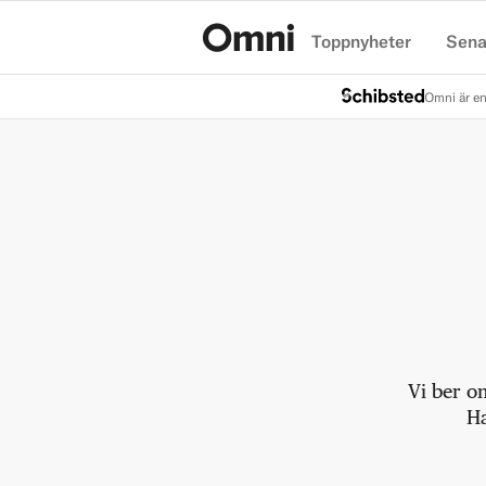
Toppnyheter
Sena
Hem
Omni är en
Vi ber o
Ha