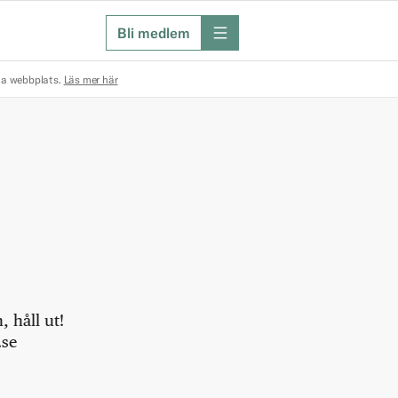
Bli medlem
meny
na webbplats.
Läs mer här
 håll ut!
.se