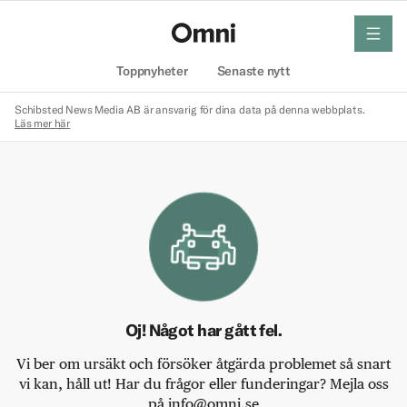
meny
Hem
Toppnyheter
Senaste nytt
Schibsted News Media AB är ansvarig för dina data på denna webbplats.
Läs mer här
Oj! Något har gått fel.
Vi ber om ursäkt och försöker åtgärda problemet så snart
vi kan, håll ut! Har du frågor eller funderingar? Mejla oss
på info@omni.se